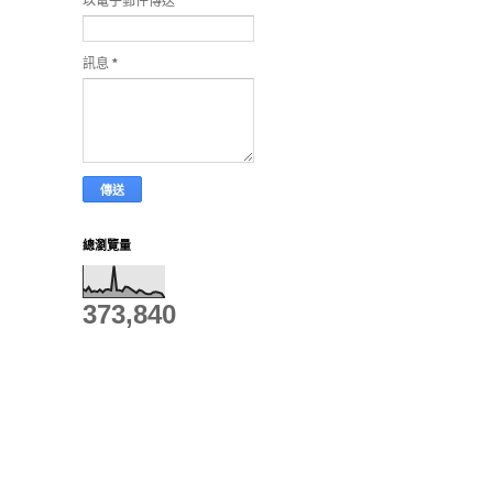
以電子郵件傳送
*
訊息
*
總瀏覽量
373,840