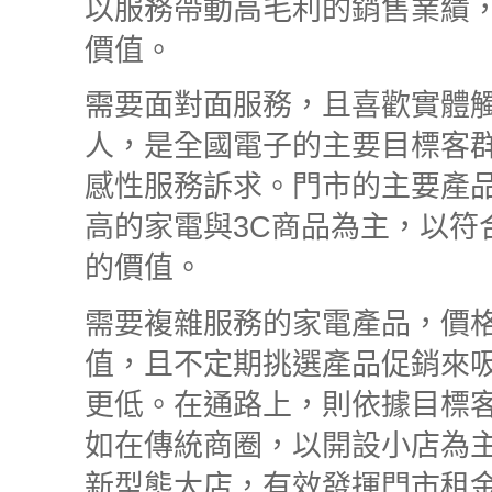
以服務帶動高毛利的銷售業績
價值。
需要面對面服務，且喜歡實體
人，是全國電子的主要目標客
感性服務訴求。門市的主要產
高的家電與3C商品為主，以符
的價值。
需要複雜服務的家電產品，價
值，且不定期挑選產品促銷來
更低。在通路上，則依據目標
如在傳統商圈，以開設小店為
新型態大店，有效發揮門市租