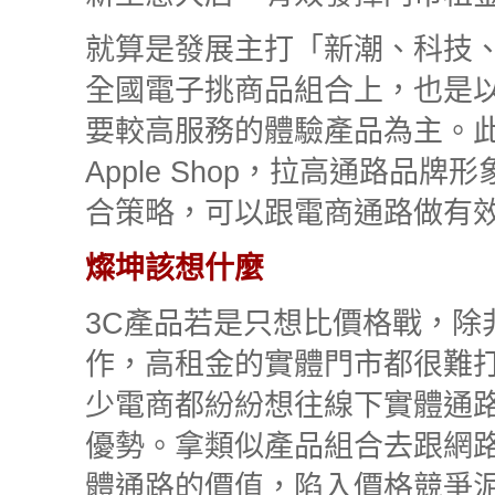
就算是發展主打「新潮、科技、3C數
全國電子挑商品組合上，也是
要較高服務的體驗產品為主。
Apple Shop，拉高通路品
合策略，可以跟電商通路做有
燦坤該想什麼
3C產品若是只想比價格戰，除
作，高租金的實體門市都很難
少電商都紛紛想往線下實體通
優勢。拿類似產品組合去跟網
體通路的價值，陷入價格競爭