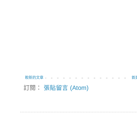
較新的文章
首
訂閱：
張貼留言 (Atom)