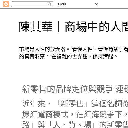
陳其華｜商場中的人
市場是人性的放大器。 看懂人性，看懂商業；
的真實洞察。 在複雜的世界裡，保持清醒。
新零售的品牌定位與競爭 連
近年來，「新零售」這個名詞
爆紅電商模式，在紅海競爭下
路」與「人、貨、場」的新零