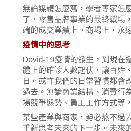
無論媒體怎麼寫，學者專家怎
了，零售品牌事業的最終戰場
端的成交業績上。商場上，永
疫情中的思考
Dovid-19疫情的發生，到
體上的確診人數起伏，讓百姓
日。或許我們的日常習慣都會
過去。無論商業結構、消費行
場競爭態勢、員工工作方式等
某些產業與商家，勢必熬不過
重新思考未來的下一步。未來