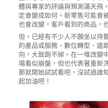
體與專家的評論與預測滿天飛
定會變成如何。新零售可能會
也會改變，客戶看到的商品，
但，已經有不少人不願坐以待
的產品或服務、數位轉型、遠
向，大致跑不掉。在一堆改變
場看似崩盤，但也代表著重新
那就開始試試看吧，沒試過誰
起加油吧！