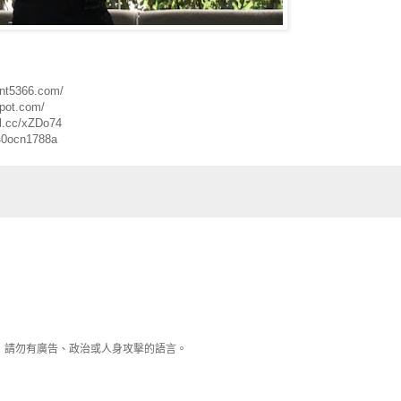
t5366.com/
pot.com/
.cc/xZDo74
0ocn1788a
享！請勿有廣告、政治或人身攻擊的語言。