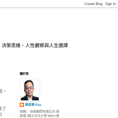
、決策思維、人性觀察與人生選擇
關於我
惑。
陳其華 Ray
除了
現職： 卓群顧問有限公司 總
對
經理 •國立台北大學 MBA •美