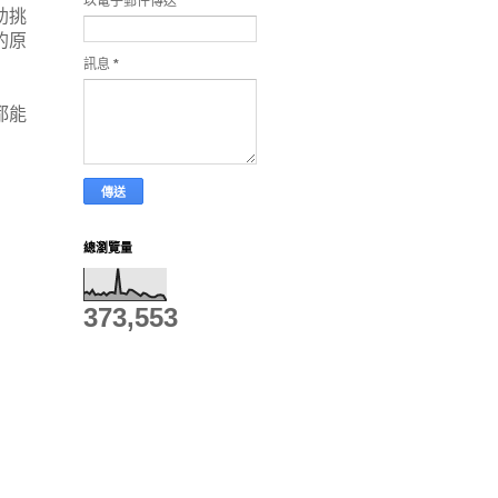
以電子郵件傳送
*
助挑
的原
訊息
*
都能
總瀏覽量
373,553