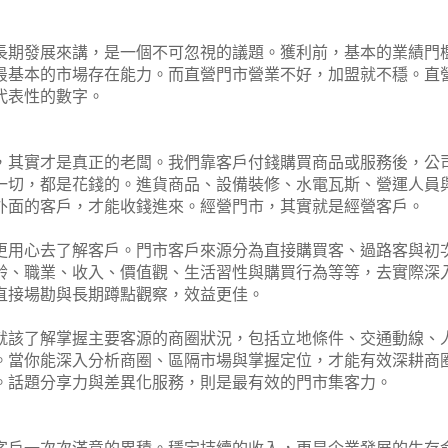
長期發展來講，是一個不可忽視的議題。獲利前，基本的業績門
最基本的市場存在能力。而直營門市營業不好，加盟就不穩。直
代表性的數字。
，其實才是真正的老闆。我們靠客戶付錢購買商品或服務後，公
一切，都是花錢的。進貨商品、設備裝修、水電瓦斯、營運人員
外面的客戶，才能收錢進來。經營門市，其實就是經營客戶。
更用心去了解客戶。門市客戶來源分為直接購買客、過路客與初
齡、職業、收入、價值觀、生活習性與購買行為等等，去實際深
直接場勘與長期蹲點觀察，效益更佳。
就該了解掌握主要客源的商圈狀況，包括立地條件、交通動線、
。當你能深入分析商圈、區隔市場與掌握定位，才能有效深耕商
。話題分享力與差異化服務，則是最有效的門市集客力。