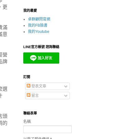
命
，更
我的最愛
卓群顧問官網
我的FB臉書
費滿
我的Youtube
滿意
LINE官方帳號 諮詢聯絡
經營
品牌
訂閱
發表文章
麼選
什
留言
聯絡表單
店頭
名稱
銷的