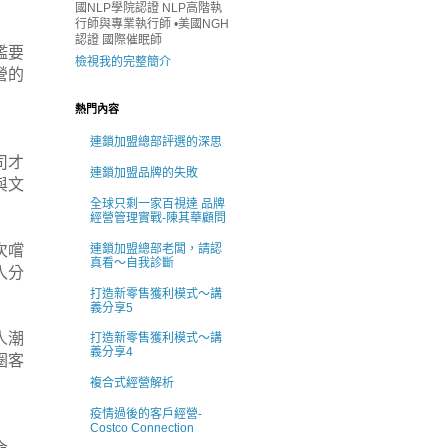
國NLP學院認證 NLP高階執
行師與專業執行師 •美國NGH
認證 國際催眠師
檻要
檢視我的完整簡介
營的
熱門內容
連鎖加盟總部評選的深思
司才
連鎖加盟品牌的失敗
與文
全球只剩一家百視達 品牌
經營管理實戰-陳其華顧問
次嚐
連鎖加盟總部老闆，請認
真看～自我診斷
入分
打造新零售獲利模式～講
義分享5
人潮
打造新零售獲利模式～講
義分享4
圈客
複合式經營解析
疫情過後的客戶經營-
Costco Connection