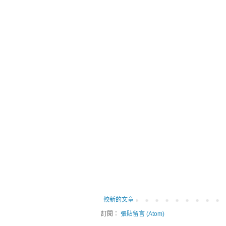
較新的文章
訂閱：
張貼留言 (Atom)