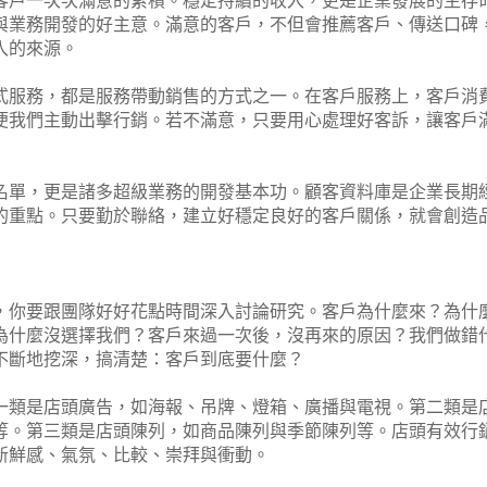
客戶一次次滿意的累積。穩定持續的收入，更是企業發展的生存
與業務開發的好主意。滿意的客戶，不但會推薦客戶、傳送口碑
入的來源。
式服務，都是服務帶動銷售的方式之一。在客戶服務上，客戶消
便我們主動出擊行銷。若不滿意，只要用心處理好客訴，讓客戶
名單，更是諸多超級業務的開發基本功。顧客資料庫是企業長期
的重點。只要勤於聯絡，建立好穩定良好的客戶關係，就會創造
，你要跟團隊好好花點時間深入討論研究。客戶為什麼來？為什
為什麼沒選擇我們？客戶來過一次後，沒再來的原因？我們做錯
不斷地挖深，搞清楚：客戶到底要什麼？
一類是店頭廣告，如海報、吊牌、燈箱、廣播與電視。第二類是
等。第三類是店頭陳列，如商品陳列與季節陳列等。店頭有效行
新鮮感、氣氛、比較、崇拜與衝動。