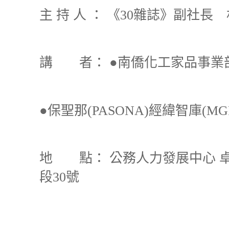
主
持
人
：
《
雜誌》副社長 
30
講 者：
●南僑化工家品事業
●保聖那
經緯智庫
(PASONA)
(MG
地 點：
公務人力發展中心
段
號
30