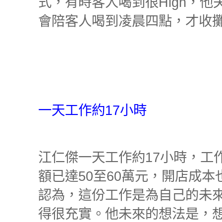
式，有時客人喝到很
High
，他
會陪客人喝到凌晨四點，才收
一天工作約
17
小時
江仁傑一天工作約
17
小時，工
額已達
50
至
60
萬元，開店成本
認為，這份工作是為自己的未
得很充實。他未來的想法是，