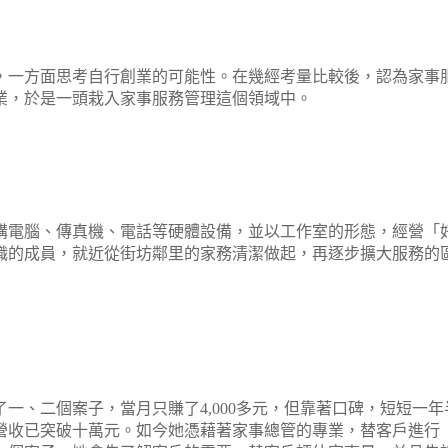
，一方面思考自行創業的可能性。在幾經考量比較後，認為家事
業，於是一頭栽入家事服務管理這個領域中。
購電腦、傳真機、電話等硬體設備，並以工作室的形態，經營「
職的成員，就近從街坊鄰里的家務清潔做起，再逐步擴大服務的
了一、二個案子，當月只賺了
4,000
多元，但靠著口碑，短短一年
營收已突破十萬元。如今她憑藉著家事總管的專業，替客戶進行