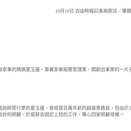
10
月
10
日
自由時報記者高照芬／專
做家事的媽媽夏玉蓮，靠著家事服務管理業，開創出事業的一片
諮詢師等行業的夏玉蓮，曾經是百萬年薪的超級業務員，但由於
良好的照顧，於是辭去固定上班的工作，專心回家照顧母親。