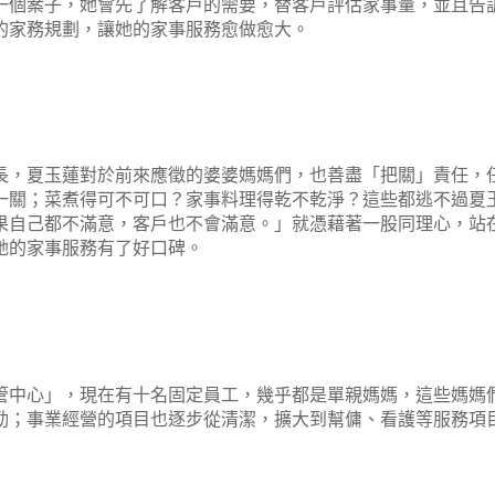
一個案子，她會先了解客戶的需要，替客戶評估家事量，並且告
的家務規劃，讓她的家事服務愈做愈大。
長，夏玉蓮對於前來應徵的婆婆媽媽們，也善盡「把關」責任，
一關；菜煮得可不可口？家事料理得乾不乾淨？這些都逃不過夏
果自己都不滿意，客戶也不會滿意。」就憑藉著一股同理心，站
她的家事服務有了好口碑。
管中心」，現在有十名固定員工，幾乎都是單親媽媽，這些媽媽
勁；事業經營的項目也逐步從清潔，擴大到幫傭、看護等服務項