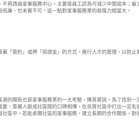
，不再透過家事服務中心。主要是員工認為可減少中間成本；雇
較低廉，也未嘗不可。這一點對家事服務業的殺傷力相當大。
靠著「簽約」或押「保證金」的方式，進行人才的管理，以防止
客源的開拓也是家事服務業的一大考驗，陳其華說，為了找到一
重要，靠著人脈或社區間的口碑相傳，在良質社區中打出一定名
母社區中，若能承攬社區的家事服務，建立長期的合作關係，對