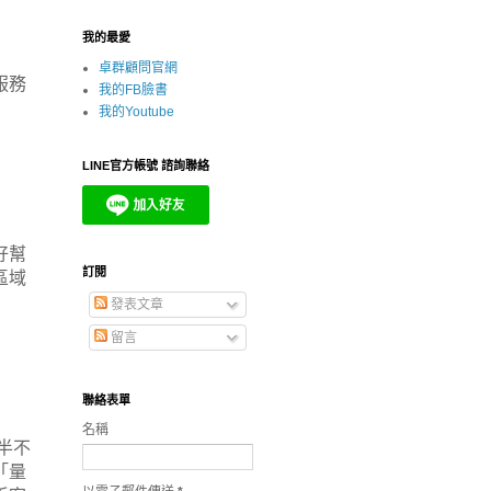
我的最愛
卓群顧問官網
服務
我的FB臉書
我的Youtube
LINE官方帳號 諮詢聯絡
好幫
訂閱
區域
發表文章
留言
聯絡表單
名稱
半不
「量