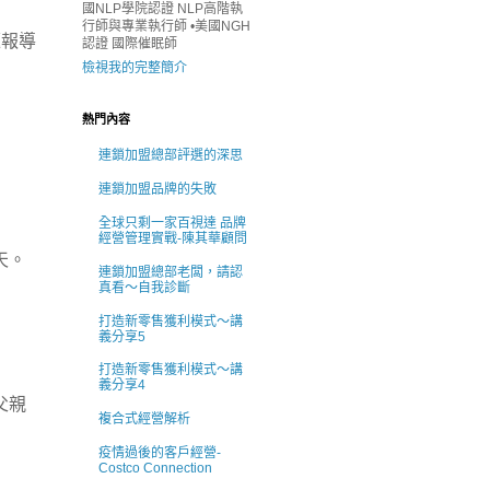
國NLP學院認證 NLP高階執
行師與專業執行師 •美國NGH
題報導
認證 國際催眠師
檢視我的完整簡介
熱門內容
連鎖加盟總部評選的深思
連鎖加盟品牌的失敗
全球只剩一家百視達 品牌
經營管理實戰-陳其華顧問
天。
連鎖加盟總部老闆，請認
真看～自我診斷
打造新零售獲利模式～講
義分享5
打造新零售獲利模式～講
義分享4
父親
複合式經營解析
疫情過後的客戶經營-
Costco Connection