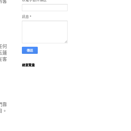
以電子郵件傳送
*
訴客
訊息
*
任何
玉蓮
在客
總瀏覽量
們靠
目。